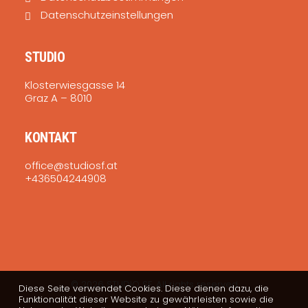
Datenschutzeinstellungen
STUDIO
Klosterwiesgasse 14
Graz A – 8010
KONTAKT
office@studiosf.at
+436504244908
© 2026 STUDIO SF. All rights reserved
Diese Seite verwendet Cookies. Diese dienen dazu, die
Funktionalität dieser Website zu gewährleisten sowie die