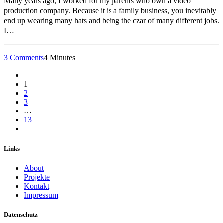
Many years ago, I worked for my parents who own a video
production company. Because it is a family business, you inevitably
end up wearing many hats and being the czar of many different jobs.
I…
3 Comments
4 Minutes
1
2
3
…
13
Links
About
Projekte
Kontakt
Impressum
Datenschutz