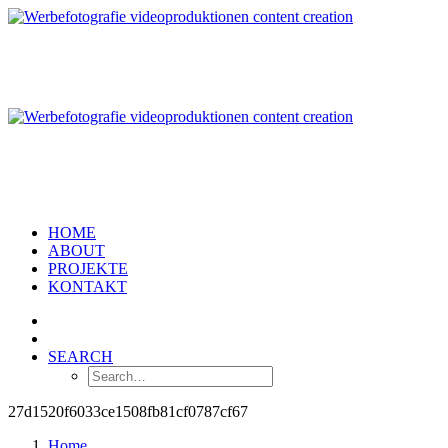
HOME
ABOUT
PROJEKTE
KONTAKT
SEARCH
27d1520f6033ce1508fb81cf0787cf67
Home