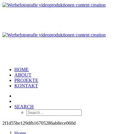
HOME
ABOUT
PROJEKTE
KONTAKT
SEARCH
2f1d55be129dfb16705286ab8ece060d
Home