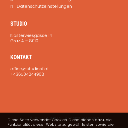
Datenschutzeinstellungen
STUDIO
Klosterwiesgasse 14
Graz A – 8010
KONTAKT
office@studiosf.at
+436504244908
© 2026 STUDIO SF. All rights reserved
Diese Seite verwendet Cookies. Diese dienen dazu, die
Funktionalität dieser Website zu gewährleisten sowie die