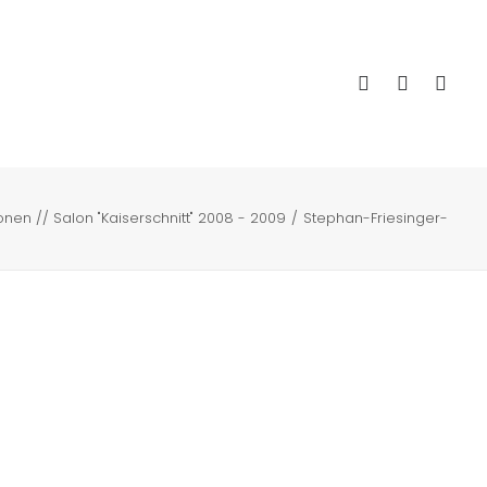
onen // Salon "Kaiserschnitt" 2008 - 2009
Stephan-Friesinger-