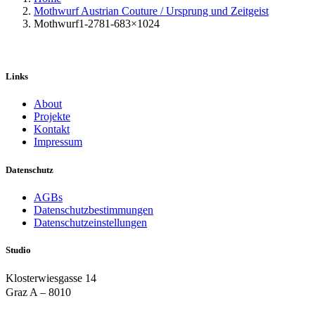
Mothwurf Austrian Couture / Ursprung und Zeitgeist
Mothwurf1-2781-683×1024
Links
About
Projekte
Kontakt
Impressum
Datenschutz
AGBs
Datenschutzbestimmungen
Datenschutzeinstellungen
Studio
Klosterwiesgasse 14
Graz A – 8010