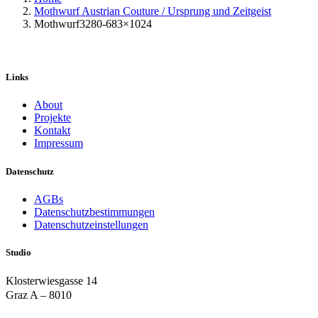
Mothwurf Austrian Couture / Ursprung und Zeitgeist
Mothwurf3280-683×1024
Links
About
Projekte
Kontakt
Impressum
Datenschutz
AGBs
Datenschutzbestimmungen
Datenschutzeinstellungen
Studio
Klosterwiesgasse 14
Graz A – 8010