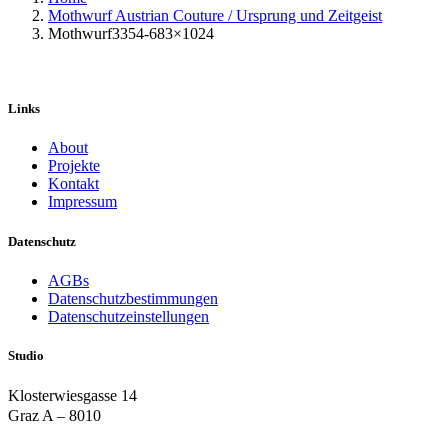
Mothwurf Austrian Couture / Ursprung und Zeitgeist
Mothwurf3354-683×1024
Links
About
Projekte
Kontakt
Impressum
Datenschutz
AGBs
Datenschutzbestimmungen
Datenschutzeinstellungen
Studio
Klosterwiesgasse 14
Graz A – 8010