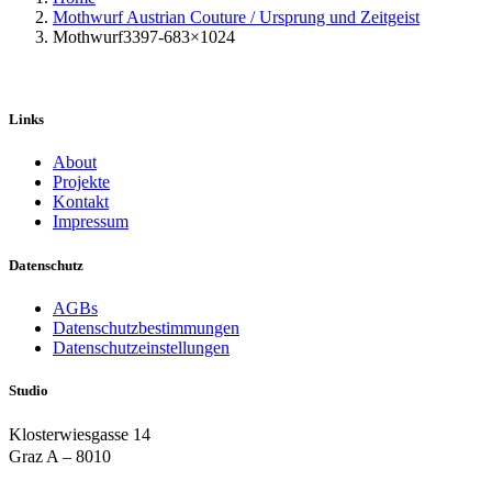
Mothwurf Austrian Couture / Ursprung und Zeitgeist
Mothwurf3397-683×1024
Links
About
Projekte
Kontakt
Impressum
Datenschutz
AGBs
Datenschutzbestimmungen
Datenschutzeinstellungen
Studio
Klosterwiesgasse 14
Graz A – 8010