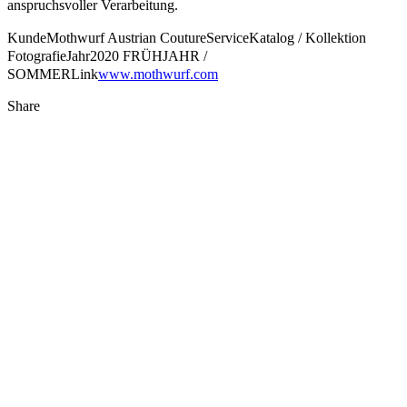
anspruchsvoller Verarbeitung.
Kunde
Mothwurf Austrian Couture
Service
Katalog / Kollektion
Fotografie
Jahr
2020 FRÜHJAHR /
SOMMER
Link
www.mothwurf.com
Share