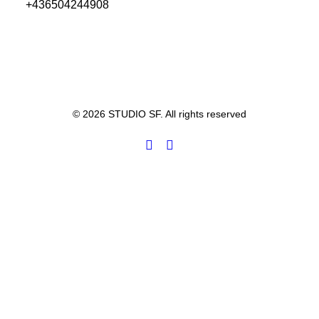
+436504244908
© 2026 STUDIO SF. All rights reserved
Privacy Preference Center
Einstellungen
Diese Seite verwendet Cookies. Diese dienen dazu, die
Funktionalität dieser Website zu gewährleisten sowie die