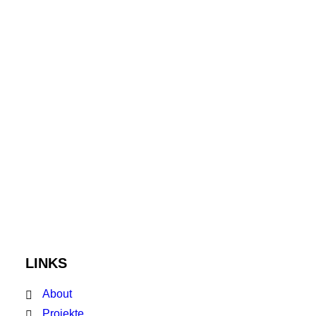
Packaging by IDEOO pack
LINKS
About
Projekte