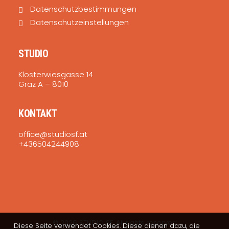
Datenschutzbestimmungen
Datenschutzeinstellungen
STUDIO
Klosterwiesgasse 14
Graz A – 8010
KONTAKT
office@studiosf.at
+436504244908
© 2026 STUDIO SF. All rights reserved
Diese Seite verwendet Cookies. Diese dienen dazu, die