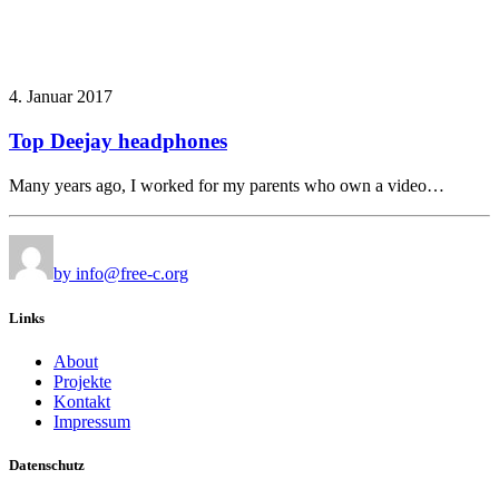
4. Januar 2017
Top Deejay headphones
Many years ago, I worked for my parents who own a video…
by info@free-c.org
Links
About
Projekte
Kontakt
Impressum
Datenschutz