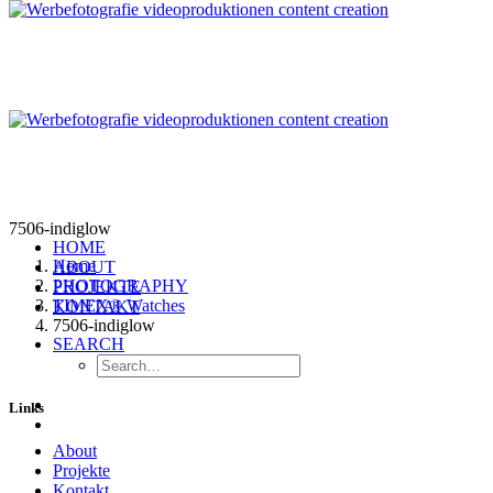
7506-indiglow
HOME
Home
ABOUT
PHOTOGRAPHY
PROJEKTE
TIMEX® Watches
KONTAKT
7506-indiglow
SEARCH
Links
About
Projekte
Kontakt