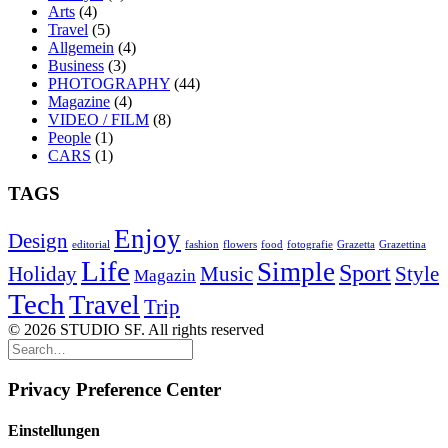
Arts
(4)
Travel
(5)
Allgemein
(4)
Business
(3)
PHOTOGRAPHY
(44)
Magazine
(4)
VIDEO / FILM
(8)
People
(1)
CARS
(1)
TAGS
Enjoy
Design
editorial
fashion
flowers
food
fotografie
Grazetta
Grazettina
Life
Simple
Sport
Holiday
Music
Style
Magazin
Tech
Travel
Trip
© 2026 STUDIO SF. All rights reserved
Privacy Preference Center
Einstellungen